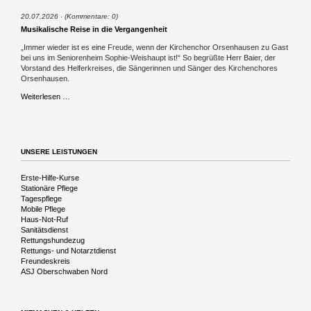
20.07.2026
(Kommentare: 0)
Musikalische Reise in die Vergangenheit
„Immer wieder ist es eine Freude, wenn der Kirchenchor Orsenhausen zu Gast
bei uns im Seniorenheim Sophie-Weishaupt ist!“ So begrüßte Herr Baier, der
Vorstand des Helferkreises, die Sängerinnen und Sänger des Kirchenchores
Orsenhausen.
Musikalische
Weiterlesen …
Reise
in
die
Vergangenheit
UNSERE LEISTUNGEN
Navigation
Erste-Hilfe-Kurse
überspringen
Stationäre Pflege
Tagespflege
Mobile Pflege
Haus-Not-Ruf
Sanitätsdienst
Rettungshundezug
Rettungs- und Notarztdienst
Freundeskreis
ASJ Oberschwaben Nord