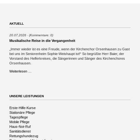
AKTUELL
20.07.2026
(Kommentare: 0)
Musikalische Reise in die Vergangenheit
„Immer wieder ist es eine Freude, wenn der Kirchenchor Orsenhausen zu Gast
bei uns im Seniorenheim Sophie-Weishaupt ist!“ So begrüßte Herr Baier, der
Vorstand des Helferkreises, die Sängerinnen und Sänger des Kirchenchores
Orsenhausen.
Musikalische
Weiterlesen …
Reise
in
die
Vergangenheit
UNSERE LEISTUNGEN
Navigation
Erste-Hilfe-Kurse
überspringen
Stationäre Pflege
Tagespflege
Mobile Pflege
Haus-Not-Ruf
Sanitätsdienst
Rettungshundezug