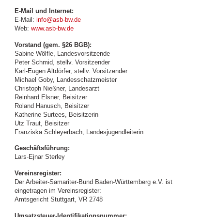
E-Mail und Internet:
E-Mail:
info@asb-bw.de
Web:
www.asb-bw.de
Vorstand (gem. §26 BGB):
Sabine Wölfle, Landesvorsitzende
Peter Schmid, stellv. Vorsitzender
Karl-Eugen Altdörfer, stellv. Vorsitzender
Michael Goby, Landesschatzmeister
Christoph Nießner, Landesarzt
Reinhard Elsner, Beisitzer
Roland Hanusch, Beisitzer
Katherine Surtees, Beisitzerin
Utz Traut, Beisitzer
Franziska Schleyerbach, Landesjugendleiterin
Geschäftsführung:
Lars-Ejnar Sterley
Vereinsregister:
Der Arbeiter-Samariter-Bund Baden-Württemberg e.V. ist
eingetragen im Vereinsregister:
Amtsgericht Stuttgart, VR 2748
Umsatzsteuer-Identifikationsnummer: