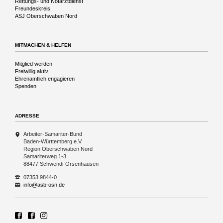
Rettungs- und Notarztdienst
Freundeskreis
ASJ Oberschwaben Nord
MITMACHEN & HELFEN
Navigation
Mitglied werden
überspringen
Freiwillig aktiv
Ehrenamtlich engagieren
Spenden
ADRESSE
Arbeiter-Samariter-Bund
Baden-Württemberg e.V.
Region Oberschwaben Nord
Samariterweg 1-3
88477 Schwendi-Orsenhausen
07353 9844-0
info@asb-osn.de
ASB Region Oberschwaben Nord
ASB Rettungshundezug Region Oberschwaben Nord
Rettungshundezug ASB Region Oberschwaben Nord