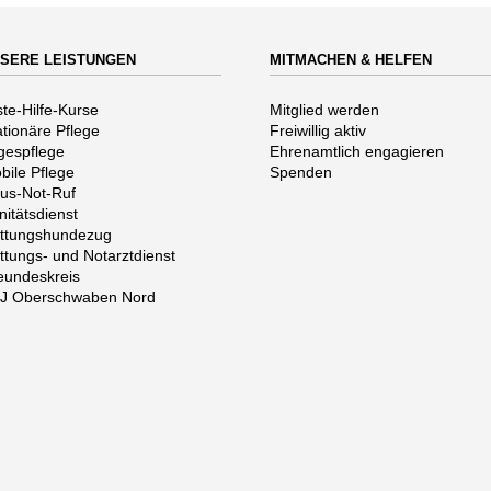
SERE LEISTUNGEN
MITMACHEN & HELFEN
vigation
Navigation
ste-Hilfe-Kurse
Mitglied werden
erspringen
überspringen
ationäre Pflege
Freiwillig aktiv
gespflege
Ehrenamtlich engagieren
bile Pflege
Spenden
us-Not-Ruf
nitätsdienst
ttungshundezug
ttungs- und Notarztdienst
eundeskreis
J Oberschwaben Nord