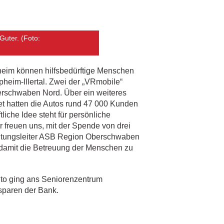
Guter. (Foto:
heim können hilfsbedürftige Menschen
heim-Illertal. Zwei der „VRmobile“
rschwaben Nord. Über ein weiteres
et hatten die Autos rund 47 000 Kunden
che Idee steht für persönliche
r freuen uns, mit der Spende von drei
altungsleiter ASB Region Oberschwaben
d damit die Betreuung der Menschen zu
uto ging ans Seniorenzentrum
sparen der Bank.