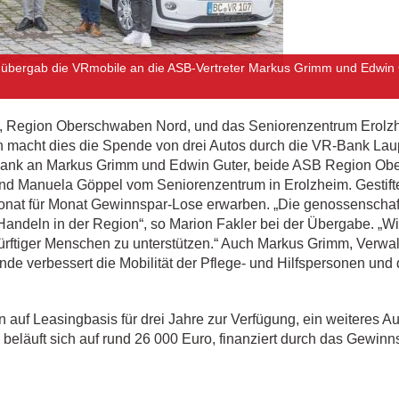
, übergab die VRmobile an die ASB-Vertreter Markus Grimm und Edwin 
), Region Oberschwaben Nord, und das Seniorenzentrum Erolz
h macht dies die Spende von drei Autos durch die VR-Bank Laup
-Bank an Markus Grimm und Edwin Guter, beide ASB Region Obe
und Manuela Göppel vom Seniorenzentrum in Erolzheim. Gestift
nat für Monat Gewinnspar-Lose erwarben. „Die genossenschaftli
Handeln in der Region“, so Marion Fakler bei der Übergabe. „Wi
ürftiger Menschen zu unterstützen.“ Auch Markus Grimm, Verw
nde verbessert die Mobilität der Pflege- und Hilfspersonen un
uf Leasingbasis für drei Jahre zur Verfügung, ein weiteres A
eläuft sich auf rund 26 000 Euro, finanziert durch das Gewinn