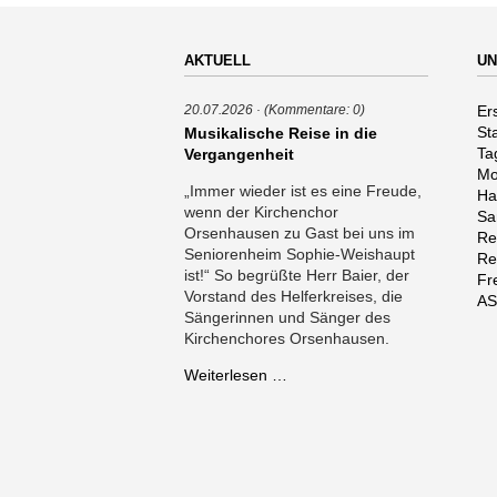
AKTUELL
UN
Na
Er
20.07.2026
(Kommentare: 0)
üb
St
Musikalische Reise in die
Ta
Vergangenheit
Mo
„Immer wieder ist es eine Freude,
Ha
wenn der Kirchenchor
Sa
Orsenhausen zu Gast bei uns im
Re
Seniorenheim Sophie-Weishaupt
Re
ist!“ So begrüßte Herr Baier, der
Fr
Vorstand des Helferkreises, die
AS
Sängerinnen und Sänger des
Kirchenchores Orsenhausen.
Musikalische
Weiterlesen …
Reise
in
die
Vergangenheit