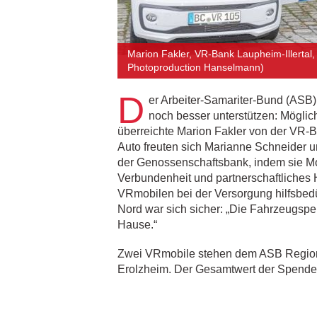
Marion Fakler, VR-Bank Laupheim-Illertal
Photoproduction Hanselmann)
D
er Arbeiter-Samariter-Bund (ASB
noch besser unterstützen: Möglic
überreichte Marion Fakler von der VR
Auto freuten sich Marianne Schneider 
der Genossenschaftsbank, indem sie Mo
Verbundenheit und partnerschaftliches 
VRmobilen bei der Versorgung hilfsbed
Nord war sich sicher: „Die Fahrzeugspe
Hause.“
Zwei VRmobile stehen dem ASB Region a
Erolzheim. Der Gesamtwert der Spende b