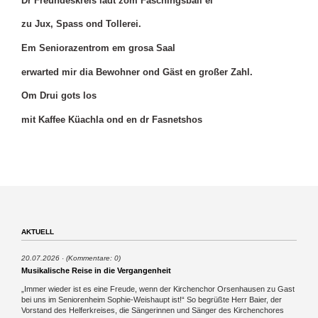
Dr Freundeskreis lädt zom Faschingsball ei
zu Jux, Spass ond Tollerei.
Em Seniorazentrom em grosa Saal
erwarted mir dia Bewohner ond Gäst en großer Zahl.
Om Drui gots los
mit Kaffee Küachla ond en dr Fasnetshos
AKTUELL
20.07.2026
(Kommentare: 0)
Musikalische Reise in die Vergangenheit
„Immer wieder ist es eine Freude, wenn der Kirchenchor Orsenhausen zu Gast
bei uns im Seniorenheim Sophie-Weishaupt ist!“ So begrüßte Herr Baier, der
Vorstand des Helferkreises, die Sängerinnen und Sänger des Kirchenchores