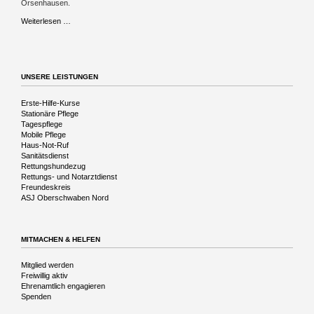
Orsenhausen.
Musikalische
Weiterlesen …
Reise
in
die
Vergangenheit
UNSERE LEISTUNGEN
Navigation
Erste-Hilfe-Kurse
überspringen
Stationäre Pflege
Tagespflege
Mobile Pflege
Haus-Not-Ruf
Sanitätsdienst
Rettungshundezug
Rettungs- und Notarztdienst
Freundeskreis
ASJ Oberschwaben Nord
MITMACHEN & HELFEN
Navigation
Mitglied werden
überspringen
Freiwillig aktiv
Ehrenamtlich engagieren
Spenden