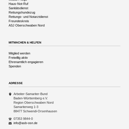
Haus-Not-Ruf
Sanitätsdienst
Rettungshundezug
Rettungs- und Notarztdienst
Freundeskreis
ASJ Oberschwaben Nord
MITMACHEN & HELFEN
Navigation
Mitglied werden
überspringen
Freiwillig aktiv
Ehrenamtlich engagieren
Spenden
ADRESSE
Arbeiter-Samariter-Bund
Baden-Württemberg e.V.
Region Oberschwaben Nord
Samariterweg 1-3
88477 Schwendi-Orsenhausen
07353 9844-0
info@asb-osn.de