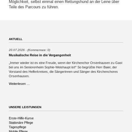
Möglichkeit, selbst einmal einen Rettungshund an der Leine über
Teile des Parcours zu führen.
AKTUELL
20.07.2026
(Kommentare: 0)
Musikalische Reise in die Vergangenheit
„Immer wieder ist es eine Freude, wenn der Kirchenchor Orsenhausen zu Gast
bei uns im Seniorenheim Sophie-Weishaupt ist!“ So begrüßte Herr Baier, der
Vorstand des Helferkreises, die Sängerinnen und Sänger des Kirchenchores
Orsenhausen.
Musikalische
Weiterlesen …
Reise
in
die
Vergangenheit
UNSERE LEISTUNGEN
Navigation
Erste-Hilfe-Kurse
überspringen
Stationäre Pflege
Tagespflege
Mobile Pflege