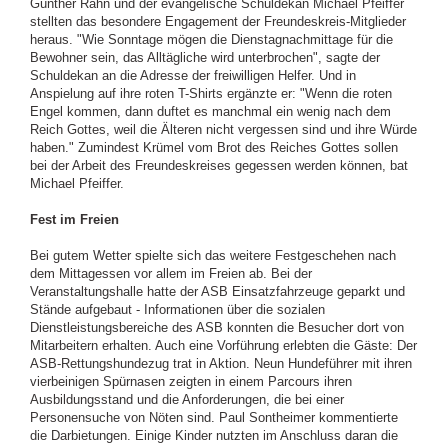
Günther Rahn und der evangelische Schuldekan Michael Pfeiffer
stellten das besondere Engagement der Freundeskreis-Mitglieder
heraus. "Wie Sonntage mögen die Dienstagnachmittage für die
Bewohner sein, das Alltägliche wird unterbrochen", sagte der
Schuldekan an die Adresse der freiwilligen Helfer. Und in
Anspielung auf ihre roten T-Shirts ergänzte er: "Wenn die roten
Engel kommen, dann duftet es manchmal ein wenig nach dem
Reich Gottes, weil die Älteren nicht vergessen sind und ihre Würde
haben." Zumindest Krümel vom Brot des Reiches Gottes sollen
bei der Arbeit des Freundeskreises gegessen werden können, bat
Michael Pfeiffer.
Fest im Freien
Bei gutem Wetter spielte sich das weitere Festgeschehen nach
dem Mittagessen vor allem im Freien ab. Bei der
Veranstaltungshalle hatte der ASB Einsatzfahrzeuge geparkt und
Stände aufgebaut - Informationen über die sozialen
Dienstleistungsbereiche des ASB konnten die Besucher dort von
Mitarbeitern erhalten. Auch eine Vorführung erlebten die Gäste: Der
ASB-Rettungshundezug trat in Aktion. Neun Hundeführer mit ihren
vierbeinigen Spürnasen zeigten in einem Parcours ihren
Ausbildungsstand und die Anforderungen, die bei einer
Personensuche von Nöten sind. Paul Sontheimer kommentierte
die Darbietungen. Einige Kinder nutzten im Anschluss daran die