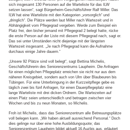
sich insgesamt 130 Personen auf die Warteliste für das ILW
setzen lassen“, sagt Bürgerheim-Geschäftsführer Ralf Miller. Das
ILW hat eine Warteliste mit den Kategorien „vorsorglich“ und
„dringlich“. Die Plätze werden laut Miller nach Wartezeit und in
Abhängigkeit vom Pflegegrad vergeben. Werde zum Beispiel ein
Platz frei, den bisher jemand mit Pflegegrad 2 belegt hatte, rücke
die erste Person auf der Liste mit diesem Pflegegrad nach, sagt er.
Das sei unter Umständen nicht diejenige mit der längsten
Wartezeit insgesamt. „Je nach Pflegegrad kann die Aufnahme
durchaus einige Jahre dauern.“
„Unsere 92 Plätze sind voll belegt“, sagt Bettina Michelis,
Geschäftsführerin des Seniorenzentrums Laupheim. Die Anfragen
für einen möglichen Pflegeplatz erreichen sie nicht nur aus dem
näheren Kreisgebiet, sondern auch von Ulm über Blaubeuren bis
Tübingen. Für eine Unterbringung in der Kurzzeitpflege gebe es
täglich zwei bis fünf Anfragen, für einen Dauerpflegeplatz eine
lange Warteliste mit drei dicken Ordnern. Die Wartezeiten auf
einen Platz seien unterschiedlich und betragen zwischen vier
Wochen und bis zu neun Monaten, so Michelis.
Froh ist Michelis, dass das Seniorenzentrum alle Betreuungsplätze
voll belegen kann. „Wir haben aktuell ausreichend Personal.“ Doch
dies gelinge nur über eine hohe Ausbildungsquote; das
Seniorenzentrum Laupheim bildet aktuell 16 Auzbis aus, erläutert