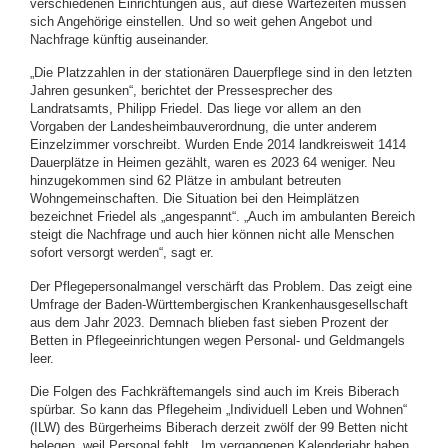
verschiedenen Einrichtungen aus, auf diese Wartezeiten müssen
sich Angehörige einstellen. Und so weit gehen Angebot und
Nachfrage künftig auseinander.
„Die Platzzahlen in der stationären Dauerpflege sind in den letzten
Jahren gesunken“, berichtet der Pressesprecher des
Landratsamts, Philipp Friedel. Das liege vor allem an den
Vorgaben der Landesheimbauverordnung, die unter anderem
Einzelzimmer vorschreibt. Wurden Ende 2014 landkreisweit 1414
Dauerplätze in Heimen gezählt, waren es 2023 64 weniger. Neu
hinzugekommen sind 62 Plätze in ambulant betreuten
Wohngemeinschaften. Die Situation bei den Heimplätzen
bezeichnet Friedel als „angespannt“. „Auch im ambulanten Bereich
steigt die Nachfrage und auch hier können nicht alle Menschen
sofort versorgt werden“, sagt er.
Der Pflegepersonalmangel verschärft das Problem. Das zeigt eine
Umfrage der Baden-Württembergischen Krankenhausgesellschaft
aus dem Jahr 2023. Demnach blieben fast sieben Prozent der
Betten in Pflegeeinrichtungen wegen Personal- und Geldmangels
leer.
Die Folgen des Fachkräftemangels sind auch im Kreis Biberach
spürbar. So kann das Pflegeheim „Individuell Leben und Wohnen“
(ILW) des Bürgerheims Biberach derzeit zwölf der 99 Betten nicht
belegen, weil Personal fehlt. „Im vergangenen Kalenderjahr haben