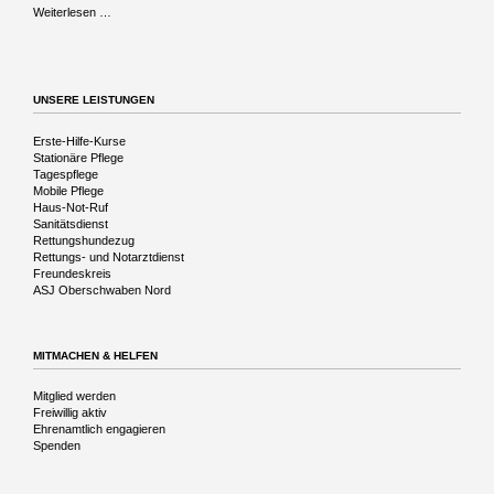
Musikalische
Weiterlesen …
Reise
in
die
Vergangenheit
UNSERE LEISTUNGEN
Navigation
Erste-Hilfe-Kurse
überspringen
Stationäre Pflege
Tagespflege
Mobile Pflege
Haus-Not-Ruf
Sanitätsdienst
Rettungshundezug
Rettungs- und Notarztdienst
Freundeskreis
ASJ Oberschwaben Nord
MITMACHEN & HELFEN
Navigation
Mitglied werden
überspringen
Freiwillig aktiv
Ehrenamtlich engagieren
Spenden