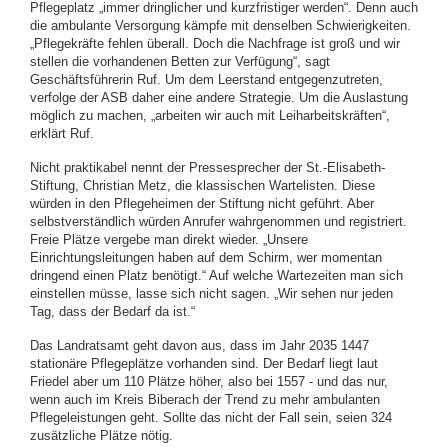
Pflegeplatz „immer dringlicher und kurzfristiger werden“. Denn auch
die ambulante Versorgung kämpfe mit denselben Schwierigkeiten.
„Pflegekräfte fehlen überall. Doch die Nachfrage ist groß und wir
stellen die vorhandenen Betten zur Verfügung“, sagt
Geschäftsführerin Ruf. Um dem Leerstand entgegenzutreten,
verfolge der ASB daher eine andere Strategie. Um die Auslastung
möglich zu machen, „arbeiten wir auch mit Leiharbeitskräften“,
erklärt Ruf.
Nicht praktikabel nennt der Pressesprecher der St.-Elisabeth-
Stiftung, Christian Metz, die klassischen Wartelisten. Diese
würden in den Pflegeheimen der Stiftung nicht geführt. Aber
selbstverständlich würden Anrufer wahrgenommen und registriert.
Freie Plätze vergebe man direkt wieder. „Unsere
Einrichtungsleitungen haben auf dem Schirm, wer momentan
dringend einen Platz benötigt.“ Auf welche Wartezeiten man sich
einstellen müsse, lasse sich nicht sagen. „Wir sehen nur jeden
Tag, dass der Bedarf da ist.“
Das Landratsamt geht davon aus, dass im Jahr 2035 1447
stationäre Pflegeplätze vorhanden sind. Der Bedarf liegt laut
Friedel aber um 110 Plätze höher, also bei 1557 - und das nur,
wenn auch im Kreis Biberach der Trend zu mehr ambulanten
Pflegeleistungen geht. Sollte das nicht der Fall sein, seien 324
zusätzliche Plätze nötig.