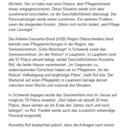
Michelis. Nur so habe man eine Chance, dem Pflegenotstand
etwas entgegenzusetzen. Diese Situation werde sich aber
zunehmend verschärfen, ist die Geschäftsführerin überzeugt. Der
Personalmangel werde weiter zunehmen. Ein weiteres Problem
seien die steigenden Kosten. „Wenn sich nichts ändert, wird Pflege
zum Luxusgut.“
Der Arbeiter-Samariter-Bund (ASB) Region Oberschwaben Nord
betreibt zwei Pflegeeinrichtungen in der Region, das
Seniorenzentrum „Sofie Weishaupt“ in Schwendi sowie das
Seniorenzentrum „An der Rottum“ in Laupheim. In Laupheim sind
alle 57 Plätze aktuell belegt, erklärt Geschäftsführerin Roswitha
Ruf, die beide Häuser verantwortet. „Im Gegensatz zu
anderslautenden Gerüchten haben wir im Pflegeheim ,An der
Rottum' Vollbelegung und langfristige Pläne“, stellt Ruf klar. Die
Wartezeit auf einen Pflegeplatz in Laupheim betrage derzeit
zwischen einer Woche und maximal drei Monaten.
In Schwendi dagegen wurde das Seniorenheim erst im Januar auf
mögliche 78 Plätze erweitert. „Dort haben wir aktuell 20 freie
Plätze, diese werden wir bis Ende des Jahres nach und nach
belegen“, so Ruf. Parallel werde auch das zusätzlich notwendige
Personal eingestellt.
Roswitha Ruf beobachtet jedoch, dass die Anfragen nach einem