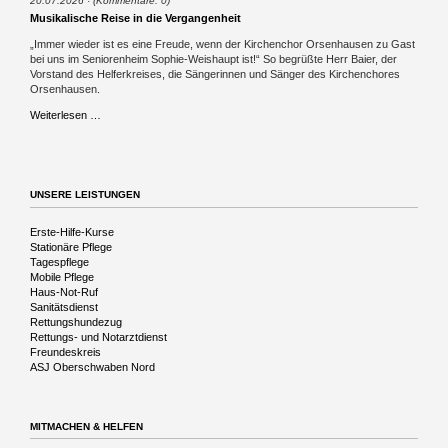
20.07.2026
(Kommentare: 0)
Musikalische Reise in die Vergangenheit
„Immer wieder ist es eine Freude, wenn der Kirchenchor Orsenhausen zu Gast
bei uns im Seniorenheim Sophie-Weishaupt ist!“ So begrüßte Herr Baier, der
Vorstand des Helferkreises, die Sängerinnen und Sänger des Kirchenchores
Orsenhausen.
Musikalische
Weiterlesen …
Reise
in
die
Vergangenheit
UNSERE LEISTUNGEN
Navigation
Erste-Hilfe-Kurse
überspringen
Stationäre Pflege
Tagespflege
Mobile Pflege
Haus-Not-Ruf
Sanitätsdienst
Rettungshundezug
Rettungs- und Notarztdienst
Freundeskreis
ASJ Oberschwaben Nord
MITMACHEN & HELFEN