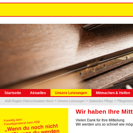
Navigation
Startseite
Aktuelles
Unsere Leistungen
Mitmachen & Helfen
überspringen
ASB Region Oberschwaben Nord
Unsere Leistungen
Stationäre Pflege
Pflegehei
Wir haben Ihre Mitt
Vielen Dank für Ihre Mitteilung.
Wir werden uns so schnell wie mögl