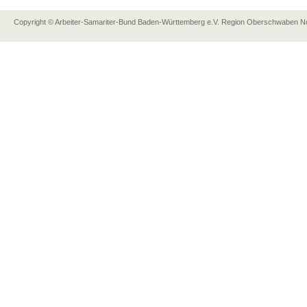
Copyright © Arbeiter-Samariter-Bund Baden-Württemberg e.V. Region Oberschwaben Nor